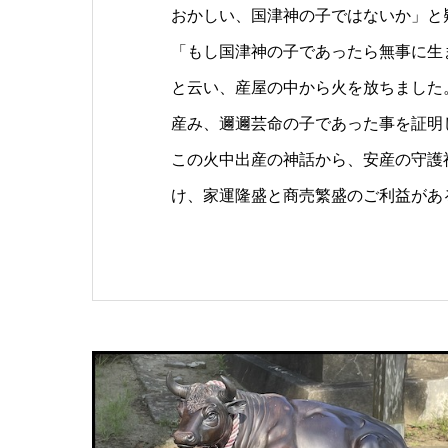
おかしい、国津神の子ではないか」と
「もし国津神の子であったら無事に生
と云い、産屋の中から火を放ちました
産み、邇邇芸命の子であった事を証明
この火中出産の神話から、安産の守護
け、家運隆盛と商売繁盛のご利益があ