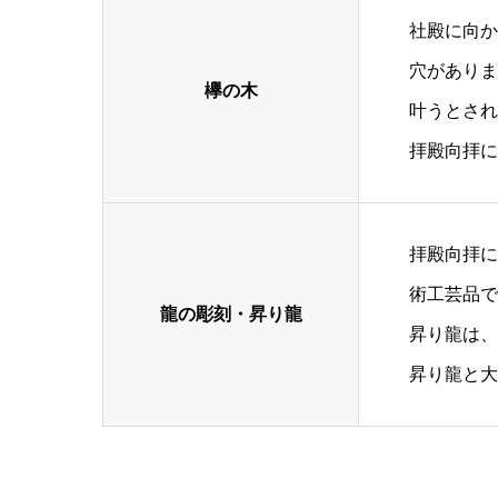
社殿に向か
穴がありま
欅の木
叶うとされ
拝殿向拝に
拝殿向拝に
術工芸品で
龍の彫刻・昇り龍
昇り龍は、
昇り龍と大