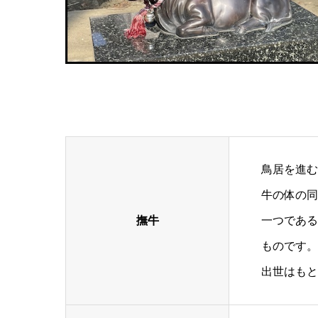
鳥居を進む
牛の体の同
撫牛
一つである
ものです。
出世はもと