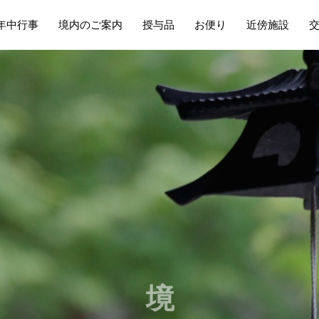
年中行事
境内のご案内
授与品
お便り
近傍施設