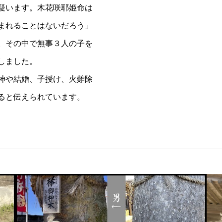
疑います。木花咲耶姫命は
まれることはないだろう」
。その中で無事３人の子を
しました。
神や結婚、子授け、火難除
ると伝えられています。