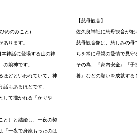
【慈母観音】
ひめのみこと)
佐久良神社に慈母観音が祀
があります。
慈母観音像は、慈しみの母
日本神話に登場する山の神
ちを常に母親の愛情で見守
）の娘神です。
その為、『家内安全』『子
るほどといわれていて、神
養』などの願いを成就する
う話もあるほどです。
として描かれる「かぐや
こと）と結婚し、一夜の契
は「一夜で身籠もったのは