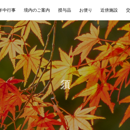
年中行事
境内のご案内
授与品
お便り
近傍施設
か
ら
の
お
り