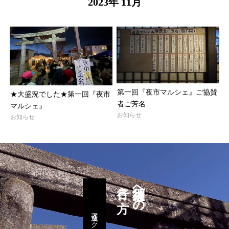
2023年 11月
第一回『夜市マルシェ』ご協賛
★大盛況でした★第一回『夜市
者ご芳名
マルシェ』
お知らせ
お知らせ
行き方
須賀神社への
交通アクセス